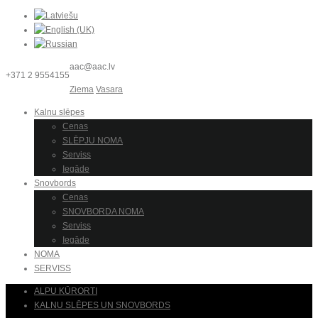
aac@aac.lv
+371 2 9554155
Ziema
Vasara
Kalnu slēpes
Cenas
SLĒPJU NOMA
Serviss
Iegāde
Snovbords
Cenas
SNOVBORDA NOMA
Serviss
Iegāde
NOMA
SERVISS
ALPU KŪRORTI
KALNU SLĒPES UN SNOVBORDS