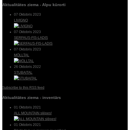
Aktualitātes ziema - Alpu kūrorti
07 Oktobris 2023
LIVIGNO
07 Oktobris 2023
SERFAUS-FIS-LADIS
07 Oktobris 2023
MÖLLTAL
26 Oktobris 2022
STUBAITAL
Subscribe to this RSS feed
Aktualitātes ziema - inventārs
01 Oktobris 2021
ALL MOUNTAIN slēpes!
01 Oktobris 2021