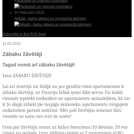
Pārdodam un mainam inventāru!
02 Februāris 2023
Aktuāli - kalnu slēpes un snovbords bērniem
Subscribe to this RSS feed
11.02.2025
Zābaku žāvētāji
Tagad nomā arī zābaku žāvētāji!
Lenz ZĀBAKU ŽĀVĒTĀJI!
Lai arī Austrijā un Itālijā nu jau gandrīz visos apartamentos ir
zābaku žāvētāji, uz Franciju labāk ņemt līdzi savus. Un labāk
vienmēr iepriekš noskaidrot no apartamentu saimniekiem, kā tur
ir. Jo slapji zābaki pie taupīgu saimnieku apartamentu vārgajiem
radiatoriem parasti neizžūst
. Mēs paši žāvētājus iemetam līdzi
vienmēr un katru otro reizi tie noder!
Cena par žāvētāju nomu uz kalnu braucienu/10 dienām: 20 eur
(izejot no perioda, Lenz sildītājs+pūtējs ar 2 motoriņiem 45W),