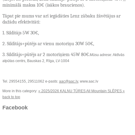
minimālā maksa 10
€ (īsākos braucienos).
Tāpat pie mums var arī iegādāties Lenz zābaku žāvētājus ar
dažādu efektivitāti:
1. Sildītājs 5W 30€,
2. Sildītājs+pūtējs ar vienu motoriņu 30W 50€,
3. Sildītājs+pūtējs ar 2 motoriņiem 45W 80€.
Mūsu adrese: Aktīvās
atpūtas centrs, Bauskas 2, Rīga, LV-1004
Tel. 29554155, 29511062 e-pasts:
aac@aac.lv
, www.aac.lv
More in this category:
« 2025/2026 KALNU TŪRES
All Mountain SLĒPES »
back to top
Facebook