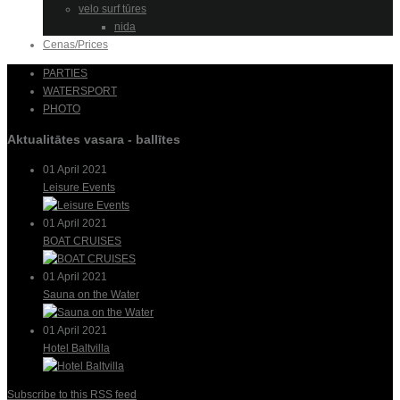
velo surf tūres
nida
Cenas/Prices
PARTIES
WATERSPORT
PHOTO
Aktualitātes vasara - ballītes
01 April 2021
Leisure Events
01 April 2021
BOAT CRUISES
01 April 2021
Sauna on the Water
01 April 2021
Hotel Baltvilla
Subscribe to this RSS feed