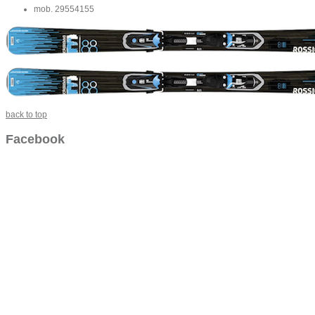
mob. 29554155
back to top
Facebook