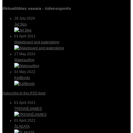
Aktualitātes vasara - ūdenssports
28 July 2026
Jet Skis
01 April 2021
Wakeboard and waterskiing
27 May 2024
Wakesurfing
01 May 2022
KaitBords
Subscribe to this RSS feed
01 April 2021
TRENNĒJAMIES
01 April 2021
ŠĻAKATA