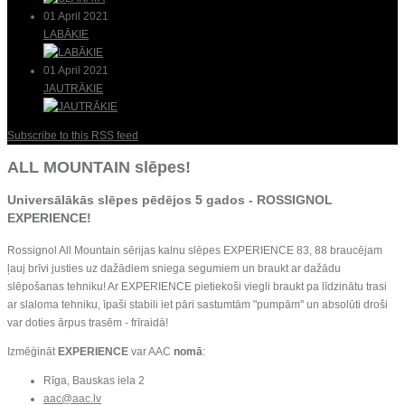
01 April 2021
LABĀKIE
01 April 2021
JAUTRĀKIE
Subscribe to this RSS feed
ALL MOUNTAIN slēpes!
Universālākās slēpes pēdējos 5 gados -
ROSSIGNOL
EXPERIENCE
!
Rossignol All Mountain sērijas kalnu slēpes EXPERIENCE 83, 88 braucējam
ļauj brīvi justies uz dažādiem sniega segumiem un braukt ar dažādu
slēpošanas tehniku! Ar EXPERIENCE pietiekoši viegli braukt pa līdzinātu trasi
ar slaloma tehniku, īpaši stabili iet pāri sastumtām "pumpām" un absolūti droši
var doties ārpus trasēm - frīraidā!
Izmēģināt
EXPERIENCE
var AAC
nomā
:
Rīga, Bauskas iela 2
aac@aac.lv