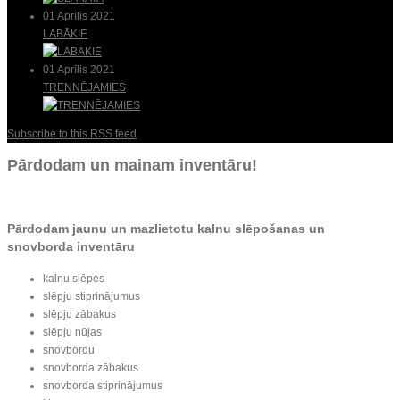
01 Aprīlis 2021
LABĀKIE
01 Aprīlis 2021
TRENNĒJAMIES
Subscribe to this RSS feed
Pārdodam un mainam inventāru!
Pārdodam jaunu un mazlietotu kalnu slēpošanas un
snovborda inventāru
kalnu slēpes
slēpju stiprinājumus
slēpju zābakus
slēpju nūjas
snovbordu
snovborda zābakus
snovborda stiprinājumus