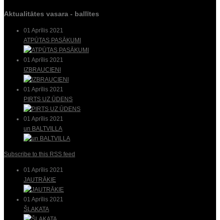
Aktualitātes vasara - ballītes
01 Aprīlis 2021
ATPŪTAS PASĀKUMI
01 Aprīlis 2021
IZBRAUCIENI
01 Aprīlis 2021
PIRTS UZ ŪDENS
01 Aprīlis 2021
un BALTVILLA
Subscribe to this RSS feed
01 Aprīlis 2021
JAUTRĀKIE
01 Aprīlis 2021
ŠĻAKATA