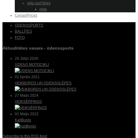
velo surf tūres
nida
Cenas/Prices
ŪDENSSPORTS
BALLĪTES
FOTO
Aktualitātes vasara - ūdenssports
28 Jūlijs 2026
ŪDENS MOTOCIKLI
01 Aprīlis 2021
VEIKBORDS UN ŪDENSSLĒPES
27 Maijs 2024
VEIKSĒRFINGS
01 Maijs 2022
KaitBords
Subscribe to this RSS feed