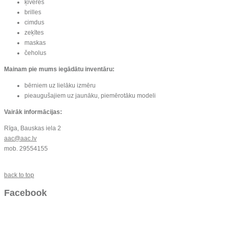
ķiveres
brilles
cimdus
zeķītes
maskas
čeholus
Mainam pie mums iegādātu inventāru:
bērniem uz lielāku izmēru
pieaugušajiem uz jaunāku, piemērotāku modeli
Vairāk informācijas:
Rīga, Bauskas iela 2
aac@aac.lv
mob. 29554155
back to top
Facebook