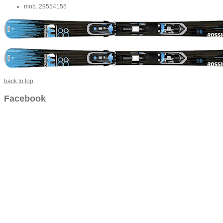
mob. 29554155
back to top
Facebook