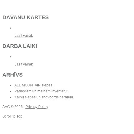
DĀVANU KARTES
Lasīt vairāk
DARBA LAIKI
Lasīt vairāk
ARHĪVS
ALL MOUNTAIN slēpes!
Pārdodam un mainam inventāru!
Kalnu slēpes un snovbords bērniem
AAC
© 2026 |
Privacy Policy
Scroll to Top