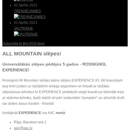
01 Aprīlis 2021
TRENNĒJAMIES
01 Aprīlis 2021
JAUTRĀKIE
Subscribe to this RSS feed
ALL MOUNTAIN slēpes!
Universālākās slēpes pēdējos 5 gados -
ROSSIGNOL
EXPERIENCE
!
Rossignol All Mountain sērijas kalnu slēpes EXPERIENCE 83, 88 braucējam
ļauj brīvi justies uz dažādiem sniega segumiem un braukt ar dažādu
slēpošanas tehniku! Ar EXPERIENCE pietiekoši viegli braukt pa līdzinātu trasi
ar slaloma tehniku, īpaši stabili iet pāri sastumtām "pumpām" un absolūti droši
var doties ārpus trasēm - frīraidā!
Izmēģināt
EXPERIENCE
var AAC
nomā
:
Rīga, Bauskas iela 2
aac@aac.lv