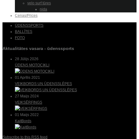
velo surf tūres
nida
Cenas/Prices
ŪDENSSPORTS
BALLĪTES
FOTO
Aktualitātes vasara - ūdenssports
28 Jūlijs 2026
ŪDENS MOTOCIKLI
01 Aprīlis 2021
VEIKBORDS UN ŪDENSSLĒPES
27 Maijs 2024
VEIKSĒRFINGS
01 Maijs 2022
KaitBords
Subscribe to this RSS feed