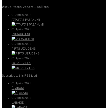
Aktualitātes vasara - ballītes
01 Aprīlis 2021
ATPŪTAS PASĀKUMI
01 Aprīlis 2021
IZBRAUCIENI
01 Aprīlis 2021
PIRTS UZ ŪDENS
01 Aprīlis 2021
un BALTVILLA
Subscribe to this RSS feed
01 Aprīlis 2021
ŠĻAKATA
01 Aprīlis 2021
LABĀKIE