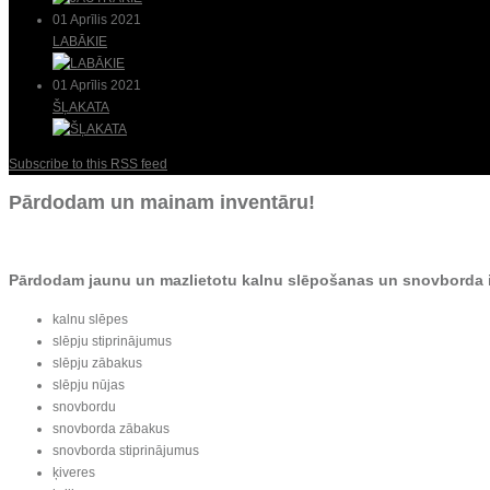
01 Aprīlis 2021
LABĀKIE
01 Aprīlis 2021
ŠĻAKATA
Subscribe to this RSS feed
Pārdodam un mainam inventāru!
Pārdodam jaunu un mazlietotu kalnu slēpošanas un snovborda 
kalnu slēpes
slēpju stiprinājumus
slēpju zābakus
slēpju nūjas
snovbordu
snovborda zābakus
snovborda stiprinājumus
ķiveres