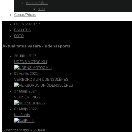
velo surf tūres
nida
Cenas/Prices
ŪDENSSPORTS
BALLĪTES
FOTO
Aktualitātes vasara - ūdenssports
28 Jūlijs 2026
ŪDENS MOTOCIKLI
01 Aprīlis 2021
VEIKBORDS UN ŪDENSSLĒPES
27 Maijs 2024
VEIKSĒRFINGS
01 Maijs 2022
KaitBords
Subscribe to this RSS feed