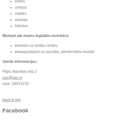
brilles
cimdus
zeķītes
maskas
čeholus
Mainam pie mums iegādātu inventāru:
bērniem uz lielāku izmēru
pieaugušajiem uz jaunāku, piemērotāku modeli
Vairāk informācijas:
Rīga, Bauskas iela 2
aac@aac.lv
mob. 29554155
back to top
Facebook