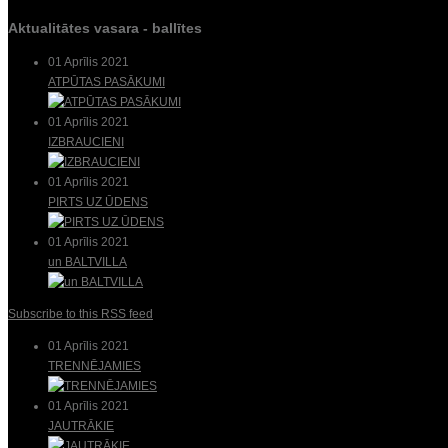
Aktualitātes vasara - ballītes
01 Aprīlis 2021
ATPŪTAS PASĀKUMI
01 Aprīlis 2021
IZBRAUCIENI
01 Aprīlis 2021
PIRTS UZ ŪDENS
01 Aprīlis 2021
un BALTVILLA
Subscribe to this RSS feed
01 Aprīlis 2021
TRENNĒJAMIES
01 Aprīlis 2021
JAUTRĀKIE