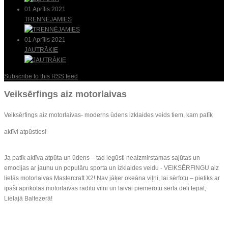
01 Aprīlis 2021
TRENNĒJAMIES
01 Aprīlis 2021
JAUTRĀKIE
Subscribe to this RSS feed
Veiksērfings aiz motorlaivas
Veiksērfings aiz motorlaivas- moderns ūdens izklaides veids tiem, kam patīk
aktīvi atpūsties!
Ja patīk aktīva atpūta un ūdens – tad iegūsti neaizmirstamas sajūtas un
emocijas ar jaunu un populāru sporta un izklaides veidu - VEIKSĒRFINGU aiz
lielās motorlaivas Mastercraft X2! Nav jāķer okeāna viļņi, lai sērfotu – pietiks ar
īpaši aprīkotas motorlaivas radītu vilni un laivai piemērotu sērfa dēli tepat,
Lielajā Baltezerā!