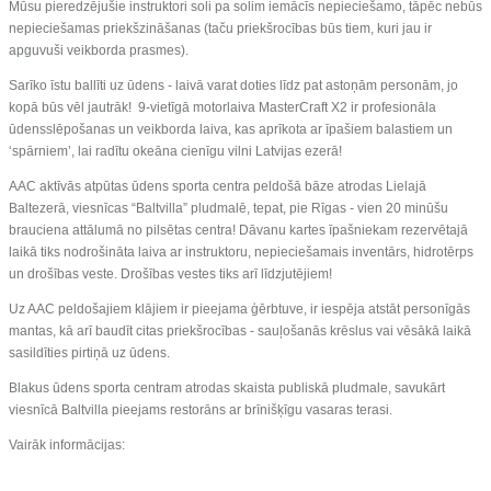
Mūsu pieredzējušie instruktori soli pa solim iemācīs nepieciešamo, tāpēc nebūs
nepieciešamas priekšzināšanas (taču priekšrocības būs tiem, kuri jau ir
apguvuši veikborda prasmes).
Sarīko īstu ballīti uz ūdens - laivā varat doties līdz pat astoņām personām, jo
kopā būs vēl jautrāk! 9-vietīgā motorlaiva MasterCraft X2 ir profesionāla
ūdensslēpošanas un veikborda laiva, kas aprīkota ar īpašiem balastiem un
‘spārniem’, lai radītu okeāna cienīgu vilni Latvijas ezerā!
AAC aktīvās atpūtas ūdens sporta centra peldošā bāze atrodas Lielajā
Baltezerā, viesnīcas “Baltvilla” pludmalē, tepat, pie Rīgas - vien 20 minūšu
brauciena attālumā no pilsētas centra! Dāvanu kartes īpašniekam rezervētajā
laikā tiks nodrošināta laiva ar instruktoru, nepieciešamais inventārs, hidrotērps
un drošības veste. Drošības vestes tiks arī līdzjutējiem!
Uz AAC peldošajiem klājiem ir pieejama ģērbtuve, ir iespēja atstāt personīgās
mantas, kā arī baudīt citas priekšrocības - sauļošanās krēslus vai vēsākā laikā
sasildīties pirtiņā uz ūdens.
Blakus ūdens sporta centram atrodas skaista publiskā pludmale, savukārt
viesnīcā Baltvilla pieejams restorāns ar brīnišķīgu vasaras terasi.
Vairāk informācijas: