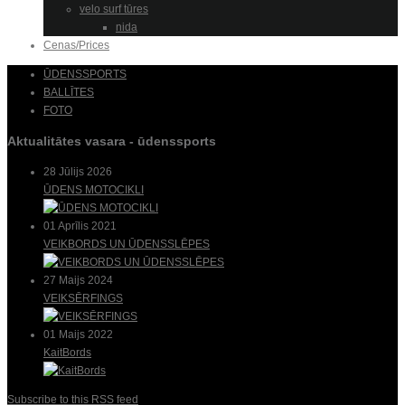
velo surf tūres
nida
Cenas/Prices
ŪDENSSPORTS
BALLĪTES
FOTO
Aktualitātes vasara - ūdenssports
28 Jūlijs 2026
ŪDENS MOTOCIKLI
01 Aprīlis 2021
VEIKBORDS UN ŪDENSSLĒPES
27 Maijs 2024
VEIKSĒRFINGS
01 Maijs 2022
KaitBords
Subscribe to this RSS feed