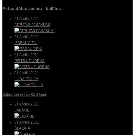
Aktualitātes vasara - ballītes
01 Aprīlis 2021
ATPŪTAS PASĀKUMI
01 Aprīlis 2021
IZBRAUCIENI
01 Aprīlis 2021
PIRTS UZ ŪDENS
01 Aprīlis 2021
un BALTVILLA
Subscribe to this RSS feed
01 Aprīlis 2021
LABĀKIE
01 Aprīlis 2021
ŠĻAKATA