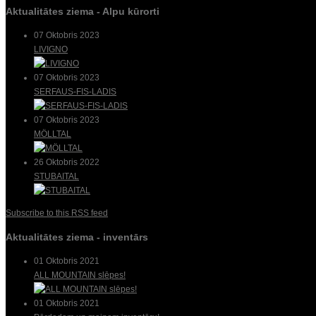
Aktualitātes ziema - Alpu kūrorti
07 Oktobris 2023
LIVIGNO
07 Oktobris 2023
SERFAUS-FIS-LADIS
07 Oktobris 2023
MÖLLTAL
26 Oktobris 2022
STUBAITAL
Subscribe to this RSS feed
Aktualitātes ziema - inventārs
01 Oktobris 2021
ALL MOUNTAIN slēpes!
01 Oktobris 2021