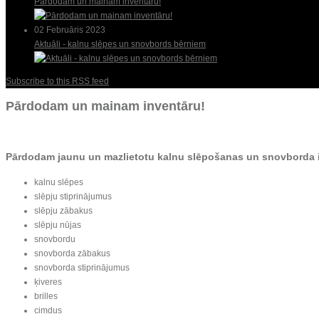
Pārdodam un mainam inventāru!
02 Februāris 2023
Aktuāli - kalnu slēpes un snovbords bērniem
Subscribe to this RSS feed
Pārdodam un mainam inventāru!
Pārdodam jaunu un mazlietotu kalnu slēpošanas un snovborda 
kalnu slēpes
slēpju stiprinājumus
slēpju zābakus
slēpju nūjas
snovbordu
snovborda zābakus
snovborda stiprinājumus
ķiveres
brilles
cimdus