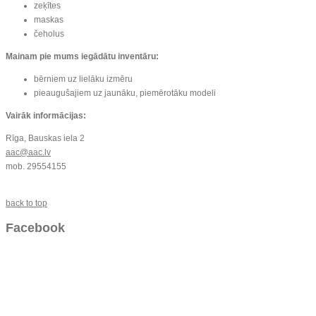
zeķītes
maskas
čeholus
Mainam pie mums iegādātu inventāru:
bērniem uz lielāku izmēru
pieaugušajiem uz jaunāku, piemērotāku modeli
Vairāk informācijas:
Rīga, Bauskas iela 2
aac@aac.lv
mob. 29554155
back to top
Facebook