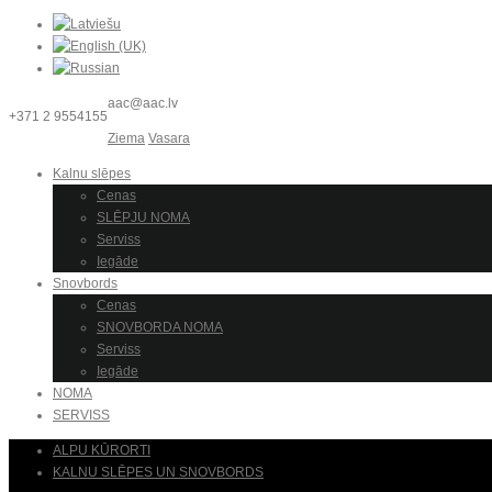
aac@aac.lv
+371 2 9554155
Ziema
Vasara
Kalnu slēpes
Cenas
SLĒPJU NOMA
Serviss
Iegāde
Snovbords
Cenas
SNOVBORDA NOMA
Serviss
Iegāde
NOMA
SERVISS
ALPU KŪRORTI
KALNU SLĒPES UN SNOVBORDS