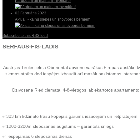
Pārdodam un mainam inventāru!
02 Februāris 2023
Aktuāli - kalnu slēpes un snovbords bērniem
Subscribe to this RSS feed
SERFAUS-FIS-LADIS
Austrijas Tiroles ieleja Oberinntal apvieno vairākus Eiropas austāko kv
ziemas atpūta dod iespējas izbaudīt arī mazāk pazīstamas interes
Dzīvošana Ried ciematā, 4-8-vietīgos labiekārtotos apartamento
✅303 km līdzināto trašu kopējais garums iesācējiem un lietpratējiem
✅1200-3200m slēpošanas augstums – garantēts sniegs
✅ iespējamas 6 slēpošanas dienas