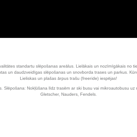
alitātes standartu slēpošanas areālus. Lielākais un nozīmīgākais no tiem
antas un daudzveidīgas
slēpošanas un
snovborda trases un parkus. Kūr
Lieliskas un plašas ārpus trašu (freeride) iespējas!
s.
Slēpošana: Nokļūšana līdz trasēm ar ski busu vai mikroautobusu uz 
Gletscher, Nauders, Fendels.