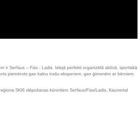
 ir Serfaus – Fiss - Ladis. Ielejā perfekti organizētā aktīvā, sportiskā
orts piemērots gan kalnu trašu eksperiem, gan ģimenēm ar bērniem.
reģiona SKI6 slēpošanas kūrortiem Serfaus/Fiss/Ladis, Kaunertal