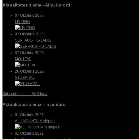
Aktualitātes ziema - Alpu kūrorti
07 Oktobris 2023
LIVIGNO
07 Oktobris 2023
SERFAUS-FIS-LADIS
07 Oktobris 2023
MÖLLTAL
26 Oktobris 2022
STUBAITAL
Subscribe to this RSS feed
Aktualitātes ziema - inventārs
01 Oktobris 2021
ALL MOUNTAIN slēpes!
01 Oktobris 2021