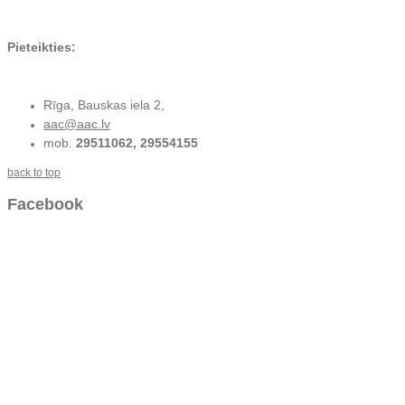
Pieteikties:
Rīga, Bauskas iela 2,
aac@aac.lv
mob.
29511062, 29554155
back to top
Facebook