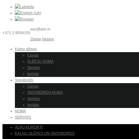
aac@aac.lv
+371 2 9554155
Ziema
Vasara
Kalnu slēpes
Cenas
SLĒPJU NOMA
Serviss
Iegāde
Snovbords
Cenas
SNOVBORDA NOMA
Serviss
Iegāde
NOMA
SERVISS
ALPU KŪRORTI
KALNU SLĒPES UN SNOVBORDS