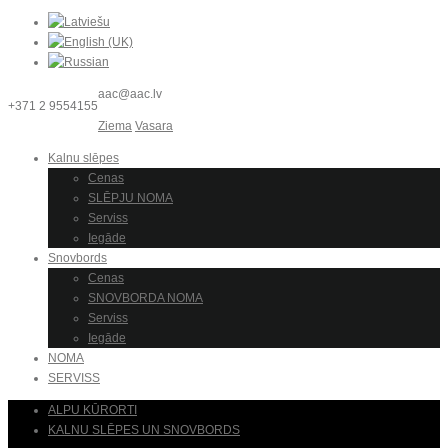
aac@aac.lv
+371 2 9554155
Ziema
Vasara
Kalnu slēpes
Cenas
SLĒPJU NOMA
Serviss
Iegāde
Snovbords
Cenas
SNOVBORDA NOMA
Serviss
Iegāde
NOMA
SERVISS
ALPU KŪRORTI
KALNU SLĒPES UN SNOVBORDS