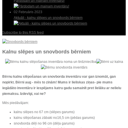
Pārdodam un mainam inventāru!
02 Februāris 2023
Aktuāli - kalnu slēpes un snovbords bērniem
Subscribe to this RSS feed
Kalnu slēpes un snovbords bērniem
Bērnu kalnu slēpošanas un snovborda inventāru var gan iznomāt, gan
nopirkt. Bērni aug - mēs to zinām! Mums ir lieliskas ziņas- pie mums
iegādāto inventāru ir iespējams katru gadu samainīt pret lielāku ar nelielu
piemaksu. Izdevīgi, vai ne?
Mēs piedāvājam:
kalnu slēpes no 67 cm (slēpes garums)
kalnu slēpošanas zābaki no16,5 cm (pēdas garums)
snovborda dēļi no 96 cm (dēļa garums)