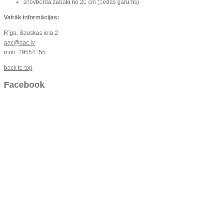
snovborda zābaki no 20 cm (pēdas garums)
Vairāk informācijas:
Rīga, Bauskas iela 2
aac@aac.lv
mob. 29554155
back to top
Facebook