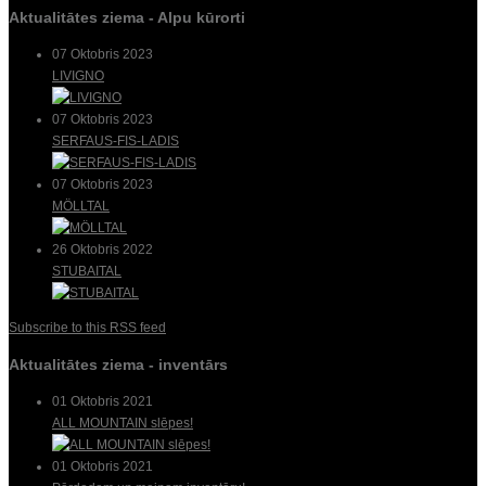
Aktualitātes ziema - Alpu kūrorti
07 Oktobris 2023
LIVIGNO
07 Oktobris 2023
SERFAUS-FIS-LADIS
07 Oktobris 2023
MÖLLTAL
26 Oktobris 2022
STUBAITAL
Subscribe to this RSS feed
Aktualitātes ziema - inventārs
01 Oktobris 2021
ALL MOUNTAIN slēpes!
01 Oktobris 2021